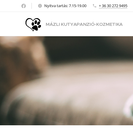
Nyitva tartás: 7.15-19.00
+ 36 30 272 9495
MÁZLI KUTYAPANZIÓ-KO
ZMETIKA