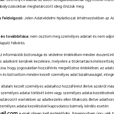
bályozásokban meghatározott ideig őrizzük meg.
s feldolgozó:
Jelen Adatvédelmi Nyilatkozat értelmezésében az Ad
és továbbítása:
nem osztom meg személyes adatait és nem adjom á
apuló felkérés.
z információk biztonsága és védelme érdekében minden ésszerű i
 adatként kerülnek kezelésre, melyekre a titoktartási kötelezettsé
ozva, hogy jogosulatlan hozzáférés megelőzése érdekében, az adatok
em és biztosítom minden kezelt személyes adat bizalmasságát, integr
 általam kezelt személyes adataihoz hozzáférést illetve azokról más
rni, személyes adatai törlését kérni vagy személyes adatai kezeléséne
ározott esetekben az adatkezelés ellen tiltakozni, illetve adathor
Személyes adatai kezelésével kapcsolatos bármely kérdés esetén
ail.com
e-mail címen kell érdeklődni. Amennyiben úgy véli,