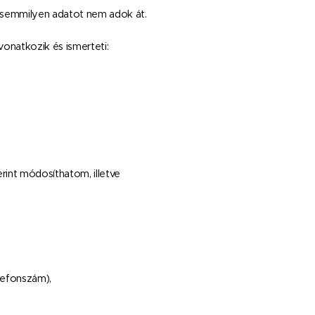
 semmilyen adatot nem adok át.
onatkozik és ismerteti:
rint módosíthatom, illetve
lefonszám),