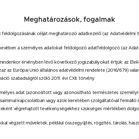
Meghatározások, fogalmak
feldolgozásának célját meghatározó adatkezelő (az Adatvédelmi Sz
evében a személyes adatokat feldolgozó adatfeldolgozó (az Adatvé
mindenkor érvényben lévő következő jogszabályokat értjük: az Elekt
az az Európai Unió általános adatvédelmi rendelete (2016/679) vala
áció szabadságról szóló 2011. évi CXII. törvény.
élyes adat (azonosított vagy azonosítható természetes személyr
ásaimmal kapcsolatban vagy azok keretében szolgáltatóval fennálló
eként végrehajtott tevékenységekhez szükséges mértékben dolgoz
al végzett műveletek, például összegyűjtés, rögzítés, tárolás, haszn