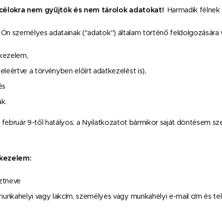
 célokra nem gyűjtök és nem tárolok adatokat!
Harmadik félnek
Ön személyes adatainak ("adatok") általam történő feldolgozására v
kezelem,
eleértve a törvényben előírt adatkezelést is),
és
k.
február 9-től hatályos, a Nyilatkozatot bármikor saját döntésem sze
 kezelem:
ztneve
(munkahelyi vagy lakcím, személyes vagy munkahelyi e-mail cím és te