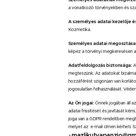
a vonatkozó törvényekben és sza
A személyes adatai kezelője é
Kozmetika.
Személyes adatai megosztása 
képez a törvényi megkeresésen al
Adatfeldolgozás biztonsága:
A
megteszünk. Az adatokat bizalmas
hozzáférést szigorúan van korlát
jogosulatlan felhasználását. Véd
Az Ön jogai:
Önnek jogában áll az
adatai frissítését és javítását ké
joga van a GDPR rendeltben meghat
melyet az e-mail címen kérheti. 
mazlikutyapanzio@gm
a