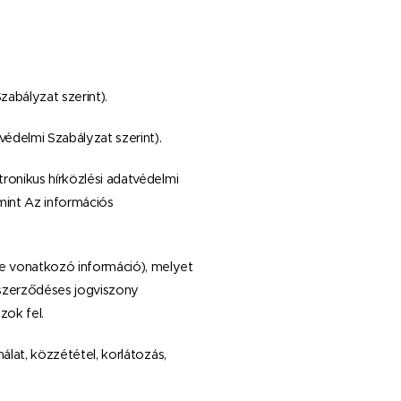
abályzat szerint).
delmi Szabályzat szerint).
ronikus hírközlési adatvédelmi
mint Az információs
e vonatkozó információ), melyet
 szerződéses jogviszony
ok fel.
álat, közzététel, korlátozás,