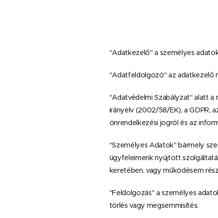
"Adatkezelő" a személyes adatok 
"Adatfeldolgozó" az adatkezelő n
"Adatvédelmi Szabályzat" alatt a 
irányelv (2002/58/EK), a GDPR, az
önrendelkezési jogról és az inform
"Személyes Adatok" bármely szem
ügyfeleimenk nyújtott szolgáltat
keretében, vagy működésem rész
"Feldolgozás" a személyes adatokk
törlés vagy megsemmisítés.