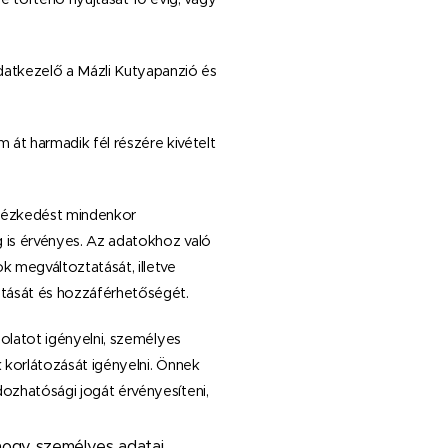
atkezelő a Mázli Kutyapanzió és
t harmadik fél részére kivételt
ntézkedést mindenkor
g is érvényes. Az adatokhoz való
 megváltoztatását, illetve
itását és hozzáférhetőségét.
olatot igényelni, személyes
k korlátozását igényelni. Önnek
dozhatósági jogát érvényesíteni,
 hogy személyes adatai