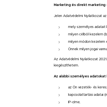
Marketing és direkt marketing
Jelen Adatvédelmi Nyilatkozat az 
mely személyes adatait 
milyen célból kezelem (b
milyen módon kezelem 
Önnek milyen jogai vanna
Az Adatvédelmi Nyilatkozat 2021. 
kiegészíthetem.
Az alábbi személyes adatokat
az Ön vezeték- és keres
kapcsolattartási adatai 
IP-címe,