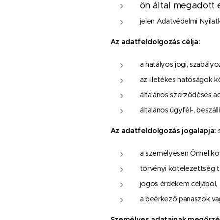
ön által megadott 
jelen Adatvédelmi Nyilat
Az adatfeldolgozás célja:
a hatályos jogi, szabály
az illetékes hatóságok k
általános szerződéses ad
általános ügyfél-, beszál
Az adatfeldolgozás jogalapja:
a személyesen Önnel köt
törvényi kötelezettség t
jogos érdekem céljából,
a beérkező panaszok vag
Személyes adatainak megőrzé