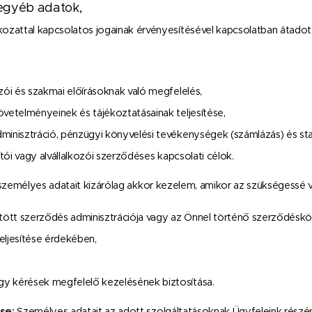
egyéb adatok,
kozattal kapcsolatos jogainak érvényesítésével kapcsolatban átadot
ozói és szakmai előírásoknak való megfelelés,
övetelményeinek és tájékoztatásainak teljesítése,
minisztráció, pénzügyi könyvelési tevékenységek (számlázás) és stat
lítói vagy alvállalkozói szerződéses kapcsolati célok.
személyes adatait kizárólag akkor kezelem, amikor az szükségessé vá
ött szerződés adminisztrációja vagy az Önnel történő szerződésköt
eljesítése érdekében,
y kérések megfelelő kezelésének biztosítása.
se:
Személyes adatait az adott szolgáltatásoknak Ügyfeleink részér