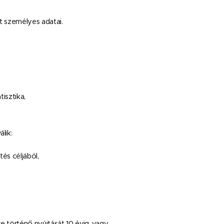
t személyes adatai.
isztika,
lik:
és céljából,
e történő nyújtását 10 évig, vagy